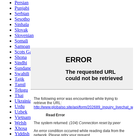
Persian
Punjabi
Serbian
Sesotho
Sinhala
Slovak
Slovenian
Somali
Samoan
Scots Gaelic
Shona
Sindhi
Sundanese
Swahili
Tajik
Tamil
Telugu
Thai
Ukrainian
Urdu
Uzbek
Vietnamese
Welsh
Xhosa
Yiddish