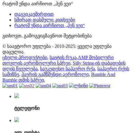
რატომ უნდა აირჩიოთ „პენ ვეი“
დაგვიკავშირდით
ხშირად დასმული კითხვები
რატომ უნდა აირჩიოთ „პენ ვეი“
გთხოვთ, გამოგვიგზავნოთ შეტყობინება
© საავტორო უფლება - 2010-2025: ყველა უფლება
დაცულია.
ცხელი პროდუქტები
,
საიტის რუკა
,
AMP მობილური
თოვლის აეროზოლური სპრეი
,
Silly String-ის დაბადების
დღის წვეულება
,
საუკეთესო საჰაერო რქა
,
საჰაერო რქის
სამიზნე
,
ჰაერის გამწმენდი აეროზოლი
,
Bumble And
Bumble თმის სპრეი
,
ტელეფონი
ელ. ფოსტა